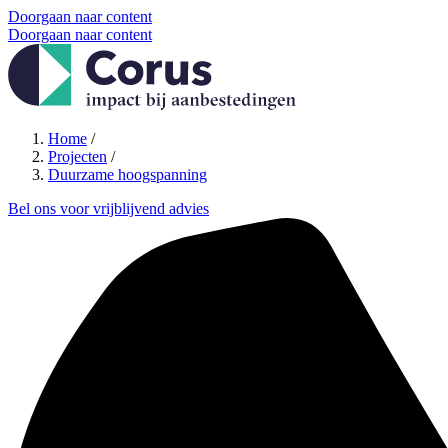
Doorgaan naar content
Doorgaan naar content
Home
/
Projecten
/
Duurzame hoogspanning
Bel ons voor vrijblijvend advies